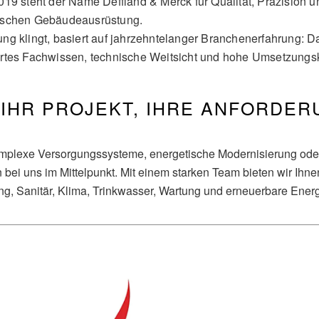
019 steht der Name Deffland & Merck für Qualität, Präzision u
ischen Gebäudeausrüstung.
ng klingt, basiert auf jahrzehntelanger Branchenerfahrung: D
ertes Fachwissen, technische Weitsicht und hohe Umsetzung
IHR PROJEKT, IHRE ANFORDER
mplexe Versorgungssysteme, energetische Modernisierung oder
 bei uns im Mittelpunkt. Mit einem starken Team bieten wir I
g, Sanitär, Klima, Trinkwasser, Wartung und erneuerbare Energ