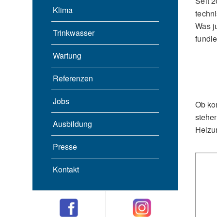
Seit 2
Klima
techn
Was ju
Trinkwasser
fundi
Wartung
Referenzen
Jobs
Ob ko
stehen
Ausbildung
Heizun
Presse
Kontakt