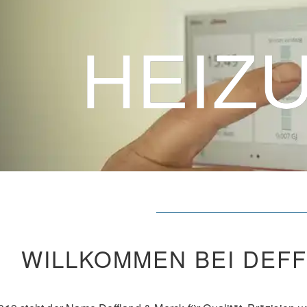
HEIZ
HEIZ
WILLKOMMEN BEI DEF